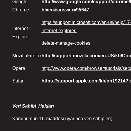
Google
http://www.google.com/support/chrome/
Chrome
hl=en&answer=95647
https://support.microsoft.com/en-us/help/1
Internet
internet-explorer-
Explorer
delete-manage-cookies
MozillaFirefox
http://support.mozilla.com/en-US/kb/Co
Opera
http://www.o
pera.com/browser/tutorials/secu
Safari
https://support.apple.com/kb/ph19214?l
Veri Sahibi Hakları
Kanunu’nun 11. maddesi uyarınca veri sahipleri;