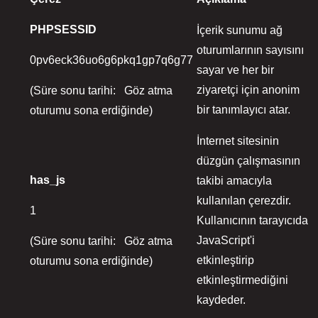
PHPSESSID
İçerik sunumu ağ
oturumlarının sayısını
0pv6eck36uo6g6pkq1gp7q6g77
sayar ve her bir
ziyaretçi için anonim
(Süre sonu tarihi: Göz atma
bir tanımlayıcı atar.
oturumu sona erdiğinde)
İnternet sitesinin
düzgün çalışmasının
has_js
takibi amacıyla
kullanılan çerezdir.
1
Kullanıcının tarayıcıda
JavaScript'i
(Süre sonu tarihi: Göz atma
etkinleştirip
oturumu sona erdiğinde)
etkinleştirmediğini
kaydeder.