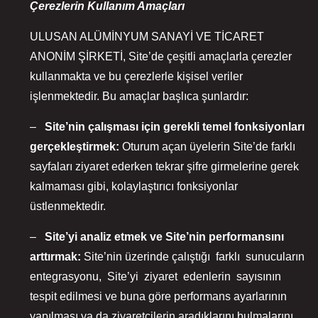
Çerezlerin Kullanım Amaçları
ULUSAN ALÜMİNYUM SANAYİ VE TİCARET
ANONİM ŞİRKETİ, Site’de çeşitli amaçlarla çerezler
kullanmakta ve bu çerezlerle kişisel veriler
işlenmektedir. Bu amaçlar başlıca şunlardır:
–
Site’nin
çalışması
için
gerekli
temel
fonksiyonları
gerçekleştirmek:
Oturum açan üyelerin Site’de farklı
sayfaları ziyaret ederken tekrar şifre girmelerine gerek
kalmaması gibi, kolaylaştırıcı fonksiyonlar
üstlenmektedir.
–
Site’yi
analiz
etmek
ve
Site’nin
performansını
arttırmak:
Site’nin üzerinde çalıştığı farklı sunucuların
entegrasyonu, Site’yi ziyaret edenlerin sayısının
tespit edilmesi ve buna göre performans ayarlarının
yapılması ya da ziyaretçilerin aradıklarını bulmalarını